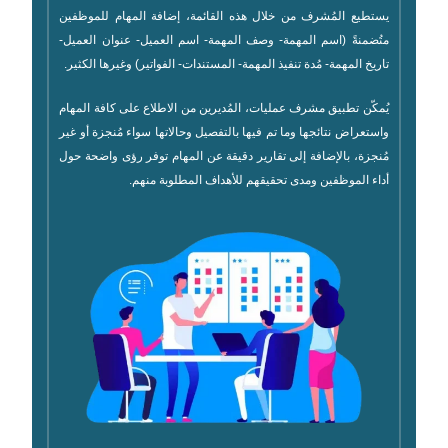
يستطيع المُشرف من خلال هذه القائمة، إضافة المهام للموظفين
متُضمنةً (اسم المهمة- وصف المهمة- اسم العميل- عنوان العميل-
تاريخ المهمة- مُدة تنفيذ المهمة- المستندات- الفواتير) وغيرها الكثير.
يُمكّن تطبيق مشرف عمليات، المُديرين من الاطلاع على كافة المهام
واستعراض نتائجها وما تم فيها بالتفصيل وحالاتها سواء مُنجزة أو غير
مُنجزة، بالإضافة إلى تقارير دقيقة عن المهام توفر رؤى واضحة حول
أداء الموظفين ومدى تحقيقهم للأهداف المطلوبة منهم.