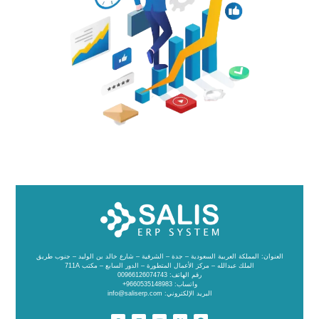
العنوان: المملكة العربية السعودية – جدة – الشرفية – شارع خالد بن الوليد – جنوب طريق
الملك عبدالله – مركز الأعمال المتطورة – الدور السابع – مكتب 711A
رقم الهاتف: 00966126074743
واتساب: 9660535148983+
البريد الإلكتروني: info@saliserp.com