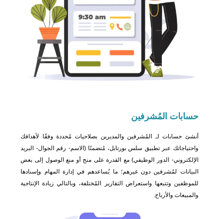
حسابات
المُشرفين
أنشئ حسابات لـ المُشرفين والمديرين بصلاحيات مُحددة وفقًا لأهدافك
واحتياجاتك عبر تطبيق سلس بورتابل، مُتضمنًا (الاسم- رقم الجوال- البريد
الإلكتروني- الدور الوظيفي) مع القدرة على منح أو منع الوصول إلى بعض
البيانات لمُشرفين دون غيرهم؛ ما يُساعدهم في إدارة المهام وإسنادها
للموظفين وتتبعها واستعراض التقارير المُختلفة، وبالتالي زيادة الإنتاجية
والمبيعات والأرباح.