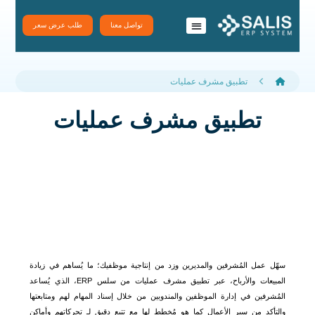
تواصل معنا
طلب عرض سعر
نظام سَلِس ERP
تطبيقات سلس
تطبيق مشرف عمليات
تطبيق مشرف عمليات
سهّل عمل المُشرفين والمديرين وزد من إنتاجية موظفيك؛ ما يُساهم في زيادة
المبيعات والأرباح، عبر تطبيق مشرف عمليات من سلس ERP، الذي يُساعد
المُشرفين في إدارة الموظفين والمندوبين من خلال إسناد المهام لهم ومتابعتها
والتأكد من سير الأعمال كما هو مُخطط لها مع تتبع دقيق لـ تحركاتهم وأماكن