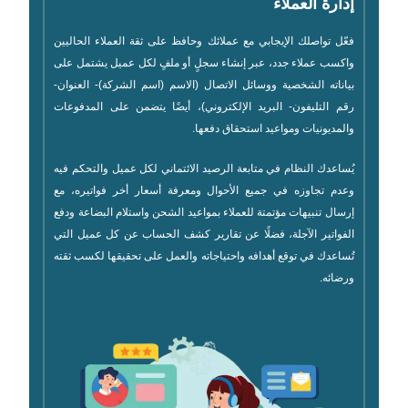
إدارة العملاء
فعّل تواصلك الإيجابي مع عملائك وحافظ على ثقة العملاء الحاليين
واكسب عملاء جدد، عبر إنشاء سجلٍ أو ملفٍ لكل عميل يشتمل على
بياناته الشخصية ووسائل الاتصال (الاسم (اسم الشركة)- العنوان-
رقم التليفون- البريد الإلكتروني)، أيضًا يتضمن على المدفوعات
والمديونيات ومواعيد استحقاق دفعها.
يُساعدك النظام في متابعة الرصيد الائتماني لكل عميل والتحكم فيه
وعدم تجاوزه في جميع الأحوال ومعرفة أسعار أخر فواتيره، مع
إرسال تنبيهات مؤتمتة للعملاء بمواعيد الشحن واستلام البضاعة ودفع
الفواتير الآجلة، فضلًا عن تقارير كشف الحساب عن كل عميل التي
تُساعدك في توقع أهدافه واحتياجاته والعمل على تحقيقها لكسب ثقته
ورضائه.