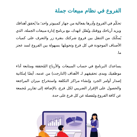
الفروع في نظام مبيعات جملة
تحكّم في الفروع وأدِرها بفعالية من جهاز كمبيوتر واحد؛ ما يُحقق أهدافك
ويزيد أرباحك ووقتك ويُقلل جُهدك، مع برنامج إدارة مبيعات الجملة، الذي
يُمكّنك من التنقل بين فروع شركتك بنقرة زر والتعرف على كميات
الأصناف الموجودة في كل فرع وتحويلها بسهولة بين الفروع لسد عجز
ما.
يساعدك البرنامج في حساب المبيعات والأرباح المُحققة ومتابعة أداء
موظفيك ومدى تحقيقهم لـ الأهداف (التارجت) من عدمه، أيضًا إمكانية
إصدار أوامر الجرد وإنشاء مراكز التكلفة واستخراج ميزان المراجعة
والحصول على الإقرار الضريبي لكل فرع، بالإضافة إلى تقارير مُجمعة
عن كافة الفروع ومُفصلة عن كل فرع على حدة.