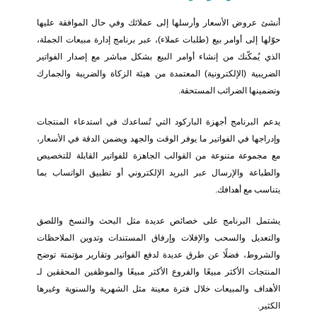
أنشئ عروض الأسعار وأرسلها إلى عملائك وفي حال الموافقة عليها
حوّلها إلى أوامر بيع (طلبات عملاء)، عبر برنامج إدارة مبيعات الجملة،
الذي يُمكّنك من إنشاء أوامر البيع بشكل مباشر مع إصدار الفواتير
الضريبية (الإلكترونية) المعتمدة من هيئة الزكاة والضريبة والجمارك
وتضمينها الضرائب المستحقة.
يدعم البرنامج أجهزة الباركود التي تُساعدك في استدعاء المنتجات
وإدراجها في الفواتير ما يوفر الوقت والجهد ويضمن الدقة في الأسعار،
مع مجموعة متنوعة من القوالب الجاهزة للفواتير القابلة للتخصيص
والطباعة والإرسال عبر البريد الإلكتروني أو تطبيق الواتساب بما
يتناسب مع أهدافك.
يشتمل البرنامج على خصائص عديدة مثل البحث والنسخ واللصق
والتعديل والسحب والإفلات وإرفاق المستندات وتدوين الملاحظات
والشروط، فضلًا عن طرق عديدة لدفع الفواتير وتقارير مؤتمتة توضح
المنتجات الأكثر مبيعًا والفروع الأكثر مبيعًا والموظفين المحققين لـ
الأهداف والمبيعات خلال فترة معينة مثل الشهرية والسنوية وغيرها
الكثير.