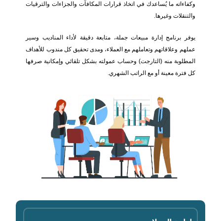
وكفاءاته ما يُساعدك في اتخاذ قرارات المكافآت والجزاءات والترقيات
والتنقلات وغيرها.
يوفر برنامج إدارة مبيعات جملة، متابعة دقيقة لأداء المناديب وسير
عملهم وعلاقاتهم وتعاملهم مع العملاء، ومدى تحقيق كل مندوب للأهداف
المطلوبة منه (التارجت) وحساب عمولته بشكل تلقائي وإمكانية صرفها
كل فترة معينة أو مع الراتب الشهري.