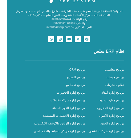
العنوان: المملكة العربية السعودية – جدة – الشرفية – شارع خالد بن الوليد – جنوب طريق
الملك عبدالله – مركز الأعمال المتطورة – الدور السابع – مكتب 711A
رقم الهاتف: 00966126074743
واتساب: 9660535148983+
البريد الإلكتروني: info@saliserp.com
نظام ERP سلس
برنامج محاسبي
برنامج CRM
برنامج مبيعات
برنامج التصنيع
نظام مشتريات
برنامج نقاط بيع
برنامج إدارة أملاك
برنامج إدارة الحجوزات
برنامج موارد بشرية
برنامج إدارة شركة مقاولات
برنامج إدارة المخزون
برنامج إدارة القوى العاملة
برنامج إدارة الأصول
برنامج إدارة الاعتمادات المستندية
برنامج إدارة العقود
برنامج إدارة الوثائق والأرشفة الإلكترونية
برنامج إدارة شركات الشحن
برنامج إدارة مراكز الصيانة والدعم الفني