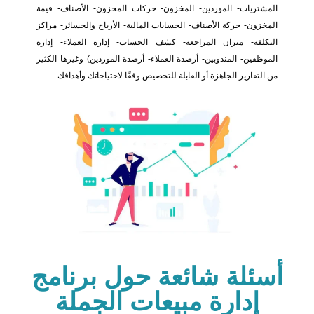
المشتريات- الموردين- المخزون- حركات المخزون- الأصناف- قيمة
المخزون- حركة الأصناف- الحسابات المالية- الأرباح والخسائر- مراكز
التكلفة- ميزان المراجعة- كشف الحساب- إدارة العملاء- إدارة
الموظفين- المندوبين- أرصدة العملاء- أرصدة الموردين) وغيرها الكثير
من التقارير الجاهزة أو القابلة للتخصيص وفقًا لاحتياجاتك وأهدافك.
أسئلة شائعة حول برنامج
إدارة مبيعات الجملة