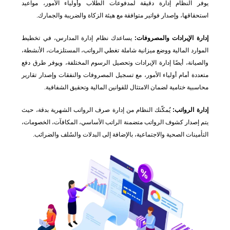
يوفر النظام إدارة دقيقة لمدفوعات الطلاب وأولياء الأمور، مواعيد
استحقاقها، وإصدار فواتير متوافقة مع هيئة الزكاة والضريبة والجمارك.
إدارة الإيرادات والمصروفات:
يساعدك نظام إدارة المدارس، في تخطيط
الموارد المالية ووضع ميزانية شاملة تغطي الرواتب، المستلزمات، الأنشطة،
والصيانة، أيضًا إدارة الإيرادات وتحصيل الرسوم المختلفة، ويوفر طرق دفع
متعددة أمام أولياء الأمور، مع تسجيل المصروفات والنفقات وإصدار تقارير
محاسبية ختامية لضمان الامتثال للقوانين المالية وتحقيق الشفافية.
إدارة الرواتب:
يُمكّنك النظام من إدارة صرف الرواتب الشهرية بدقة، حيث
يتم إصدار كشوف الرواتب متضمنة الراتب الأساسي، المكافآت، الخصومات،
التأمينات الصحية والاجتماعية، بالإضافة إلى البدلات والسُلف والضرائب.