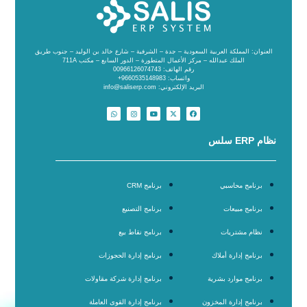
العنوان: المملكة العربية السعودية – جدة – الشرفية – شارع خالد بن الوليد – جنوب طريق
الملك عبدالله – مركز الأعمال المتطورة – الدور السابع – مكتب 711A
رقم الهاتف: 00966126074743
واتساب: 9660535148983+
البريد الإلكتروني: info@saliserp.com
نظام ERP سلس
برنامج محاسبي
برنامج CRM
برنامج مبيعات
برنامج التصنيع
نظام مشتريات
برنامج نقاط بيع
برنامج إدارة أملاك
برنامج إدارة الحجوزات
برنامج موارد بشرية
برنامج إدارة شركة مقاولات
برنامج إدارة المخزون
برنامج إدارة القوى العاملة