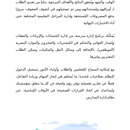
الوقت والجهد ويُحقق النتائج والأهداف المرجوة، بدايةً من تقديم الطلاب
لـ أوراقهم ومُستنداتهم ومن ثم تسجيلهم في كشوف الصفوف، مرورًا
بدفع المصروفات المُستحقة وإدارة المراحل التعليمية المختلفة حتى
أداء الاختبارات النهائية.
يُمكّنك برنامج إدارة مدرسة، من إدارة الحسابات والإيرادات والنفقات
وإصدار الفواتير والتحكم في المُشتريات والمخزون والموارد البشرية
(الموظفين)، بالإضافة إلى وسائل النقل والمكتبات وسكن الطلاب
المغتربين وغيرها.
مع إمكانية السماح للمُعلمين والطلاب وأولياء الأمور بتسجيل الدخول
للنظام بصلاحيات مُحددة؛ ما يُساهم في إنجاز المهام وزيادة التفاعل،
فضلًا عن تقارير تفصيلية توفر رؤى واضحة عن كل ما يتعلق بمؤسستك
وتُساعدك في اتخاذ القرارات الصحيحة في الأوقات المُناسبة، عبر
نظام إدارة المدارس.