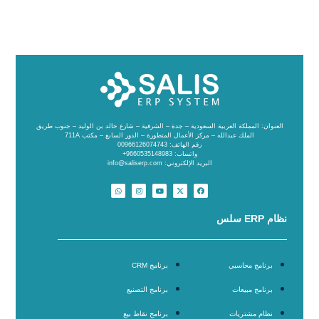
العنوان: المملكة العربية السعودية – جدة – الشرفية – شارع خالد بن الوليد – جنوب طريق
الملك عبدالله – مركز الأعمال المتطورة – الدور السابع – مكتب 711A
رقم الهاتف: 00966126074743
واتساب: 9660535148983+
البريد الإلكتروني: info@saliserp.com
نظام ERP سلس
برنامج محاسبي
برنامج CRM
برنامج مبيعات
برنامج التصنيع
نظام مشتريات
برنامج نقاط بيع