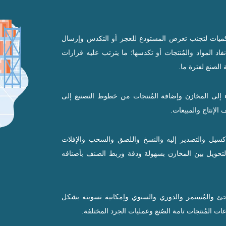
لكميات لتجنب تعرض المستودع للعجز أو التكدس وإرسال
نفاد المواد والمُنتجات أو تكدسها؛ ما يترتب عليه قرارات
 الصنع لفترة ما.
اء إلى المخازن وإضافة المُنتجات من خطوط التصنيع إلى
الإنتاج والمبيعات.
سيل والتصدير إليه والنسخ واللصق والسحب والإفلات
تحويل بين المخازن بسهولة ودقة وربط الصنف بأصنافه
ئ والمُستمر والدوري والسنوي وإمكانية تسويته بشكل
 المُنتجات تامة الصُنع وعمليات الجرد المختلفة.