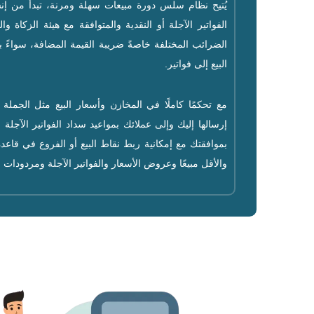
يُتيح نظام سلس دورة مبيعات سهلة ومرنة، تبدأ من إنشا
الفواتير الآجلة أو النقدية والمتوافقة مع هيئة الزكاة و
الضرائب المختلفة خاصةً ضريبة القيمة المضافة، سواءً 
البيع إلى فواتير.
مع تحكمًا كاملًا في المخازن وأسعار البيع مثل الجملة أ
إرسالها إليك وإلى عملائك بمواعيد سداد الفواتير الآجلة 
بموافقتك مع إمكانية ربط نقاط البيع أو الفروع في قاعدة 
والأقل مبيعًا وعروض الأسعار والفواتير الآجلة ومردودات ال