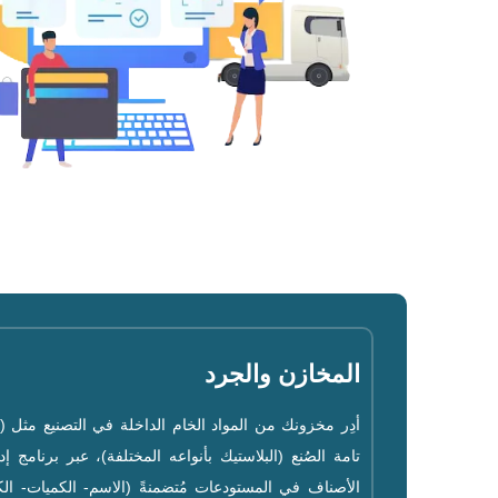
المخازن والجرد
أدِر مخزونك من المواد الخام الداخلة في التصنيع مثل (الب
تامة الصُنع (البلاستيك بأنواعه المختلفة)، عبر برنامج 
الأصناف في المستودعات مُتضمنةً (الاسم- الكميات- الكو