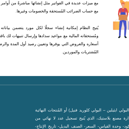
مع ميزات عديدة في الفواتير مثل إنشائها مباشرةً من أوامر 
مع حساب الضرائب المُستحقة والخصومات وغيرها.
يُتيح النظام إمكانية إنشاء سجلًا لكل مورد يتضمن بيانات
ومُستحقاته المالية مع مواعيد سدادها وإرسال تنبيهات لك باقترا
أسعاره والعروض التي يوفرها وتعيين رصيد أول المدة والرصي
المُشتريات والموردين.
ولي ايثيلين – البولي كلوريد فنيل) أو المُنتجات النهائية
إدارة مصنع بلاستيك، الذي يُتيح تسجيل عدد لا نهائي من
د- وحدة القياس- السعر- الصنف البديل- تاريخ الإنتاج-