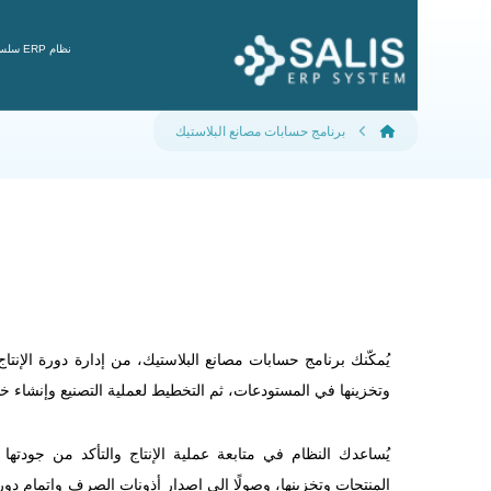
نظام ERP سلس
برنامج حسابات مصانع البلاستيك
يُمكّنك برنامج حسابات مصانع البلاستيك، من إدارة دورة الإنتا
وتخزينها في المستودعات، ثم التخطيط لعملية التصنيع وإنشاء خط
يُساعدك النظام في متابعة عملية الإنتاج والتأكد من جودته
المنتجات وتخزينها، وصولًا إلى إصدار أذونات الصرف وإتمام دو