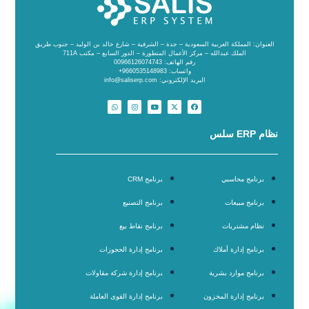
العنوان: المملكة العربية السعودية – جدة – الشرفية – شارع خالد بن الوليد – جنوب طريق
الملك عبدالله – مركز الأعمال المتطورة – الدور السابع – مكتب 711A
رقم الهاتف: 00966126074743
واتساب: 9660535148983+
البريد الإلكتروني: info@saliserp.com
نظام ERP سلس
برنامج محاسبي
برنامج CRM
برنامج مبيعات
برنامج التصنيع
نظام مشتريات
برنامج نقاط بيع
برنامج إدارة أملاك
برنامج إدارة الحجوزات
برنامج موارد بشرية
برنامج إدارة شركة مقاولات
برنامج إدارة المخزون
برنامج إدارة القوى العاملة