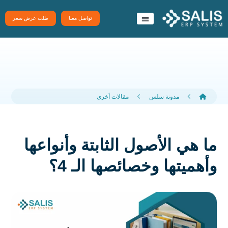
تواصل معنا
طلب عرض سعر
نظام سَلِس ERP
تطبيقات سلس
مدونة سلس
مقالات أخرى
ما هي الأصول الثابتة وأنواعها
وأهميتها وخصائصها الـ 4؟