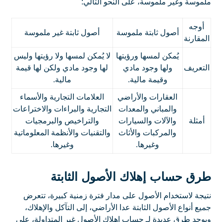
ملموسة وغير ملموسة، على النحو التالي:
أوجه
أصول ثابتة ملموسة
أصول ثابتة غير ملموسة
المقارنة
يُمكن لمسها ورؤيتها
لا يُمكن لمسها ولا رؤيتها وليس
التعريف
ولها وجود مادي
لها وجود مادي ولكن لها قيمة
وقيمة مالية.
مالية.
العقارات والأراضي
العلامات التجارية والأسماء
والمباني والمعدات
التجارية والبراءات والاختراعات
أمثلة
والآلات والسيارات
والتراخيص والبرمجيات
والمركبات والأثاث
والتقنيات والأنظمة المعلوماتية
وغيرها.
وغيرها.
طرق حساب إهلاك الأصول الثابتة
نتيجة لاستخدام الأصول على مدار فترة زمنية كبيرة، تتعرض
جميع أنواع الأصول الثابتة عدا الأراضي، إلى التآكل والإهلاك،
ويوجد طرق عديدة لـ حساب إهلاك الأصول غير المتداولة، على