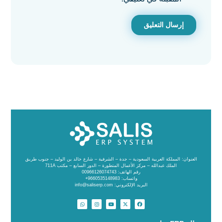
العنوان: المملكة العربية السعودية – جدة – الشرفية – شارع خالد بن الوليد – جنوب طريق
الملك عبدالله – مركز الأعمال المتطورة – الدور السابع – مكتب 711A
رقم الهاتف: 00966126074743
واتساب: 9660535148983+
البريد الإلكتروني: info@saliserp.com