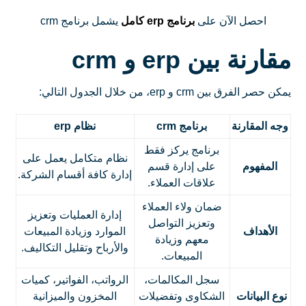
احصل الآن على
برنامج erp كامل
يشمل برنامج crm
مقارنة بين erp و crm
يمكن حصر الفرق بين crm و erp، من خلال الجدول التالي:
وجه المقارنة
برنامج crm
نظام erp
برنامج يركز فقط
نظام متكامل يعمل على
المفهوم
على إدارة قسم
إدارة كافة أقسام الشركة.
علاقات العملاء.
ضمان ولاء العملاء
إدارة العمليات وتعزيز
وتعزيز التواصل
الأهداف
الموارد وزيادة المبيعات
معهم وزيادة
والأرباح وتقليل التكاليف.
المبيعات.
سجل المكالمات،
الرواتب، الفواتير، كميات
نوع البيانات
الشكاوى وتفضيلات
المخزون والميزانية