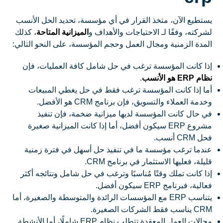
يستطيع الآن، متخذ القرار في أي مؤسسة، تحديد الحل الأنسب
لشركته، وفقًا لـ الاحتياجات والأهداف و
الميزانية المتاحة
، كذلك
المدة الزمنية ومجال العمل وحجم المؤسسة، على النحو التالي:
إذا كانت المؤسسة ترغب في حل شامل كافة العمليات، فإن
نظام ERP هو الأنسب
.
أما إذا كانت المؤسسة ترغب فقط في حل يغطي المبيعات
وخدمة العملاء والتسويق، فإن برنامج CRM هو الأفضل.
في حال كانت المؤسسة لديها ميزانية ضخمة، فإن تنفيذ
مشروع ERP سيكون أفضل، أما إذا كانت الميزانية صغيرة
فحل CRM أنسب.
عندما ترغب مؤسسة ما في تنفيذ حل أسهل في فترة زمنية
قليلة، فعليها الاستثمار في برنامج CRM.
إذا كانت تملك وقتًا مُناسبًا وترغب في حل شامل ونتائجه أكثر
فعالية، فبرنامج ERP سيكون أفضل.
يتناسب ERP مع المؤسسات الرائدة والمتوسطة والصغيرة، أما
CRM يناسب فقط الشركات الصغيرة.
مجالات العمل المعقدة تتطلب نظام ERP شاملًا، أما الأنشطة