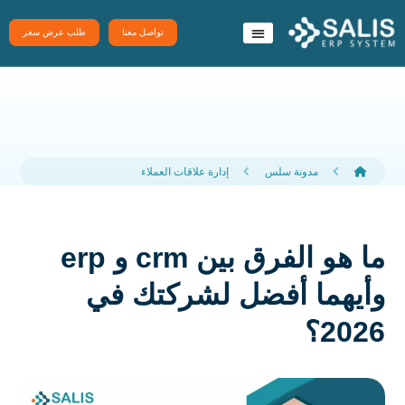
تواصل معنا
طلب عرض سعر
نظام سَلِس ERP
تطبيقات سلس
مدونة سلس
إدارة علاقات العملاء
ما هو الفرق بين crm و erp
وأيهما أفضل لشركتك في
2026؟