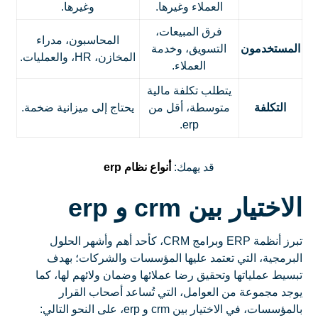
العملاء وغيرها.
وغيرها.
فرق المبيعات،
المحاسبون، مدراء
المستخدمون
التسويق، وخدمة
المخازن، HR، والعمليات.
العملاء.
يتطلب تكلفة مالية
التكلفة
متوسطة، أقل من
يحتاج إلى ميزانية ضخمة.
erp.
قد يهمك:
أنواع نظام erp
الاختيار بين crm و erp
تبرز أنظمة ERP وبرامج CRM، كأحد أهم وأشهر الحلول
البرمجية، التي تعتمد عليها المؤسسات والشركات؛ بهدف
تبسيط عملياتها وتحقيق رضا عملائها وضمان ولائهم لها، كما
يوجد مجموعة من العوامل، التي تُساعد أصحاب القرار
بالمؤسسات، في الاختيار بين crm و erp، على النحو التالي: