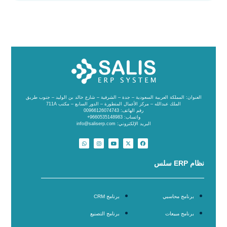
العنوان: المملكة العربية السعودية – جدة – الشرفية – شارع خالد بن الوليد – جنوب طريق
الملك عبدالله – مركز الأعمال المتطورة – الدور السابع – مكتب 711A
رقم الهاتف: 00966126074743
واتساب: 9660535148983+
البريد الإلكتروني: info@saliserp.com
نظام ERP سلس
برنامج محاسبي
برنامج CRM
برنامج مبيعات
برنامج التصنيع