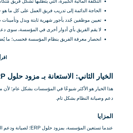
التكلفة المالية الكبيرة، التي يتطلبها تشكل فريق مُت
الحاجة الدائمة إلى تدريب فريق العمل على كل ما هو جدي
تعيين موظفين جُدد بأجور شهرية ثابتة وبدل وتأمينات ط
لا يقم الفريق بأي أدوار أخرى في المؤسسة، سوى دعم وص
انحصار معرفة الفريق بنظام المؤسسة فحسب؛ ما يُضي
اقرأ
الخيار الثاني: الاستعانة بـ مزود حلول ERP
دعم وصيانة النظام بشكل تام.
المزايا
عندما تستعين المؤسسة، بمزود حلول ERP؛ لصيانة ودعم النظام الخاص بها، فإن ذلك يُحقق العديد من الفوائد والمزايا، مثل ما يلي: