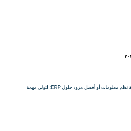
هذا الخيار هو الأكثر شيوعًا في المؤسسات بشكل عام؛ لأن مزاياه عديدة وعيوبه قليلة، حيث يتمثل في الاستعانة بخدمات شركة تقنية نظم معلومات أو أفضل مزود حلول ERP؛ لتولي مهمة