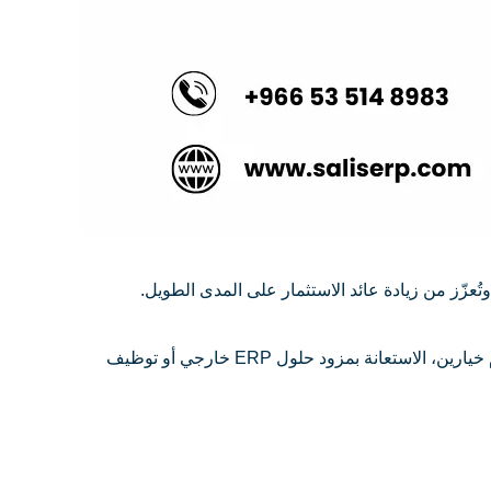
معظم الشركات المُطورة لأنظمة ERP، تُقدم دعم وصيانة مجانًا لمدة عام، إلا أنه بعد انتهاء هذه الفترة، تجد المؤسسات أنفسها أمام خيارين، الاستعانة بمزود حلول ERP خارجي أو توظيف