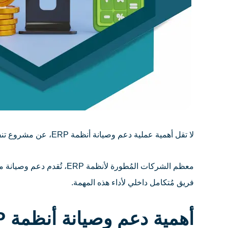
لا تقل أهمية عملية دعم وصيانة أنظمة ERP، عن مشروع تنفيذه وتطبيقه داخل المُشنأة؛ لأنها تضمن استمرارية الأداء بأفضل جودة، وتُعزّز من زيادة عائد الاستثمار على المدى الطويل.
فريق مُتكامل داخلي لأداء هذه المهمة.
أهمية دعم وصيانة أنظمة ERP