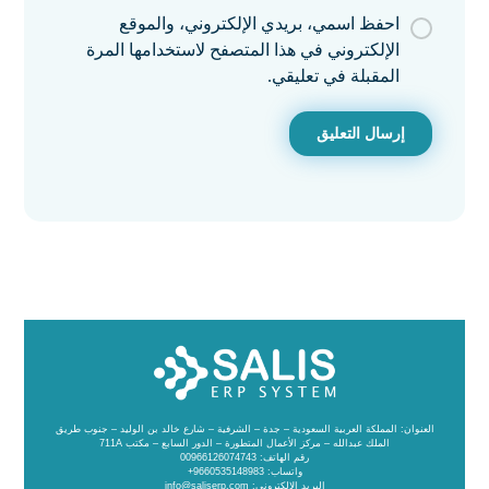
احفظ اسمي، بريدي الإلكتروني، والموقع
الإلكتروني في هذا المتصفح لاستخدامها المرة
المقبلة في تعليقي.
العنوان: المملكة العربية السعودية – جدة – الشرفية – شارع خالد بن الوليد – جنوب طريق
الملك عبدالله – مركز الأعمال المتطورة – الدور السابع – مكتب 711A
رقم الهاتف: 00966126074743
واتساب: 9660535148983+
البريد الإلكتروني: info@saliserp.com