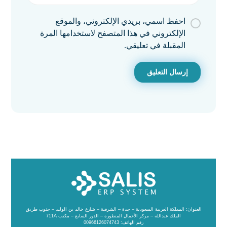
احفظ اسمي، بريدي الإلكتروني، والموقع
الإلكتروني في هذا المتصفح لاستخدامها المرة
المقبلة في تعليقي.
العنوان: المملكة العربية السعودية – جدة – الشرفية – شارع خالد بن الوليد – جنوب طريق
الملك عبدالله – مركز الأعمال المتطورة – الدور السابع – مكتب 711A
رقم الهاتف: 00966126074743