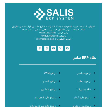
العنوان: المملكة العربية السعودية – جدة – الشرفية – شارع خالد بن الوليد – جنوب طريق
الملك عبدالله – مركز الأعمال المتطورة – الدور السابع – مكتب 711A
رقم الهاتف: 00966126074743
واتساب: 9660535148983+
البريد الإلكتروني: info@saliserp.com
نظام ERP سلس
برنامج محاسبي
برنامج CRM
برنامج مبيعات
برنامج التصنيع
نظام مشتريات
برنامج نقاط بيع
برنامج إدارة أملاك
برنامج إدارة الحجوزات
برنامج موارد بشرية
برنامج إدارة شركة مقاولات