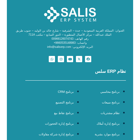
العنوان: المملكة العربية السعودية – جدة – الشرفية – شارع خالد بن الوليد – جنوب طريق
الملك عبدالله – مركز الأعمال المتطورة – الدور السابع – مكتب 711A
رقم الهاتف: 00966126074743
واتساب: 9660535148983+
البريد الإلكتروني: info@saliserp.com
نظام ERP سلس
برنامج محاسبي
برنامج CRM
برنامج مبيعات
برنامج التصنيع
نظام مشتريات
برنامج نقاط بيع
برنامج إدارة أملاك
برنامج إدارة الحجوزات
برنامج موارد بشرية
برنامج إدارة شركة مقاولات