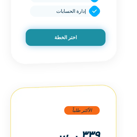
إدارة الحسابات
اختر الخطة
الأكثر طلباً
٣٣٩ ر.س