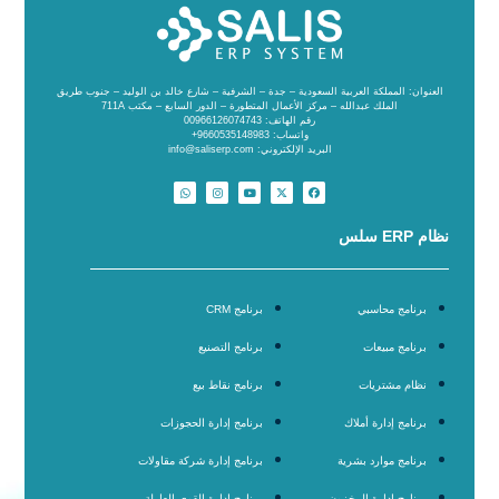
العنوان: المملكة العربية السعودية – جدة – الشرفية – شارع خالد بن الوليد – جنوب طريق
الملك عبدالله – مركز الأعمال المتطورة – الدور السابع – مكتب 711A
رقم الهاتف: 00966126074743
واتساب: 9660535148983+
البريد الإلكتروني: info@saliserp.com
نظام ERP سلس
برنامج محاسبي
برنامج CRM
برنامج مبيعات
برنامج التصنيع
نظام مشتريات
برنامج نقاط بيع
برنامج إدارة أملاك
برنامج إدارة الحجوزات
برنامج موارد بشرية
برنامج إدارة شركة مقاولات
برنامج إدارة المخزون
برنامج إدارة القوى العاملة