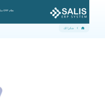
نظام ERP سلس
شكرا لك