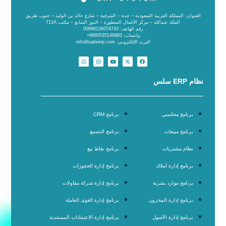
العنوان: المملكة العربية السعودية – جدة – الشرفية – شارع خالد بن الوليد – جنوب طريق
الملك عبدالله – مركز الأعمال المتطورة – الدور السابع – مكتب 711A
رقم الهاتف: 00966126074743
واتساب: 9660535148983+
البريد الإلكتروني: info@saliserp.com
نظام ERP سلس
برنامج محاسبي
برنامج CRM
برنامج مبيعات
برنامج التصنيع
نظام مشتريات
برنامج نقاط بيع
برنامج إدارة أملاك
برنامج إدارة الحجوزات
برنامج موارد بشرية
برنامج إدارة شركة مقاولات
برنامج إدارة المخزون
برنامج إدارة القوى العاملة
برنامج إدارة الأصول
برنامج إدارة الاعتمادات المستندية