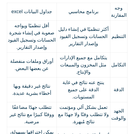
وجه
برنامج محاسبي
جداول البيانات excel
المقارنة
أقل تنظميًا ويواجه
أكثر تنظميًا في إنشاء دليل
صعوبة في إنشاء شجرة
التنظيم
الحسابات وتسجيل القيود
الحسابات وتسجيل القيود
وإصدار التقارير
وإصدار التقارير.
يتكامل مع جميع الإدارات
أوراق وملفات منفصلة
التكامل
مثل المخزون والمبيعات
عن بعضها البعض.
والإنتاج.
ينتج عنه نتائج في غاية
نتائج غير دقيقة وبها
الدقة
الدقة على جميع
أخطاء بشرية عديدة.
المستويات.
تعمل بشكل آلي ومؤتمت
تتطلب جهدًا مضاعفًا
الجهد
ولا تتطلب وقتًا ولا جهدًا مع
ووقتًا كبيرًا مع نتائج غير
والوقت
نتائج مُبهرة.
مرضية.
يمكن اختراقها بسهولة،