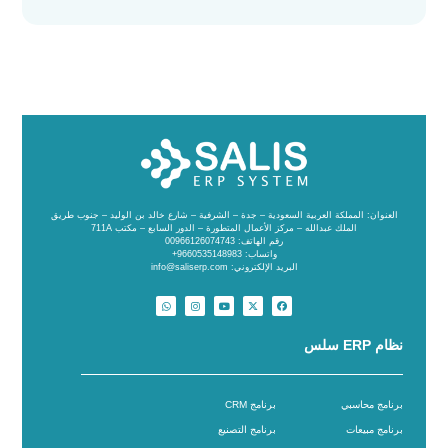
العنوان: المملكة العربية السعودية – جدة – الشرفية – شارع خالد بن الوليد – جنوب طريق
الملك عبدالله – مركز الأعمال المتطورة – الدور السابع – مكتب 711A
رقم الهاتف: 00966126074743
واتساب: 9660535148983+
البريد الإلكتروني: info@saliserp.com
نظام ERP سلس
برنامج محاسبي
برنامج CRM
برنامج مبيعات
برنامج التصنيع