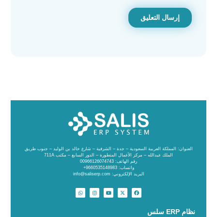
العنوان: المملكة العربية السعودية – جدة – الشرفية – شارع خالد بن الوليد – جنوب طريق
الملك عبدالله – مركز الأعمال المتطورة – الدور السابع – مكتب 711A
رقم الهاتف: 00966126074743
واتساب: 9660535148983+
البريد الإلكتروني: info@saliserp.com
نظام ERP سلس